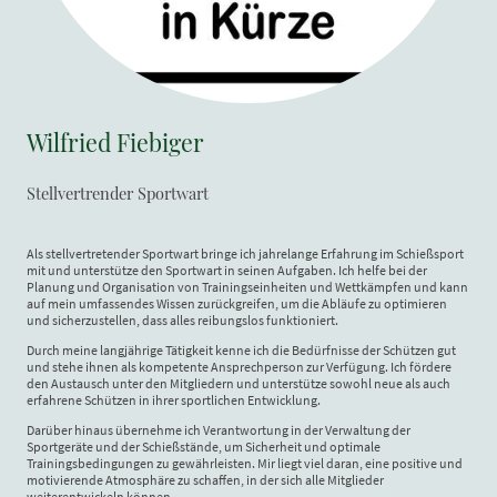
Wilfried Fiebiger
Stellvertrender Sportwart
Als stellvertretender Sportwart bringe ich jahrelange Erfahrung im Schießsport
mit und unterstütze den Sportwart in seinen Aufgaben. Ich helfe bei der
Planung und Organisation von Trainingseinheiten und Wettkämpfen und kann
auf mein umfassendes Wissen zurückgreifen, um die Abläufe zu optimieren
und sicherzustellen, dass alles reibungslos funktioniert.
Durch meine langjährige Tätigkeit kenne ich die Bedürfnisse der Schützen gut
und stehe ihnen als kompetente Ansprechperson zur Verfügung. Ich fördere
den Austausch unter den Mitgliedern und unterstütze sowohl neue als auch
erfahrene Schützen in ihrer sportlichen Entwicklung.
Darüber hinaus übernehme ich Verantwortung in der Verwaltung der
Sportgeräte und der Schießstände, um Sicherheit und optimale
Trainingsbedingungen zu gewährleisten. Mir liegt viel daran, eine positive und
motivierende Atmosphäre zu schaffen, in der sich alle Mitglieder
weiterentwickeln können.