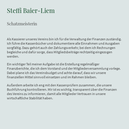
Steffi Baier-Liem
Schatzmeisterin
Als Kassierer unseres Vereins bin ich für die Verwaltung der Finanzen zuständig.
Ich führe die Kassenbücher und dokumentiere alle Einnahmen und Ausgaben
sorgfältig. Dazu gehört auch der Zahlungsverkehr, bei dem ich Rechnungen
begleiche und dafür sorge, dass Mitgliedsbeiträge rechtzeitig eingezogen
werden.
Ein wichtiger Teil meiner Aufgabe ist die Erstellung regelmäßiger
Finanzberichte, die ich dem Vorstand und der Mitgliederversammlung vorlege.
Dabei plane ich das Vereinsbudget und achte darauf, dass wir unsere
finanziellen Mittel sinnvoll einsetzen und im Rahmen bleiben.
Außerdem arbeite ich eng mit den Kassenprüfern zusammen, die unsere
Buchführung kontrollieren. Mir ist es wichtig, transparent über die Finanzen
des Vereins zu informieren, damit alle Mitglieder Vertrauen in unsere
wirtschaftliche Stabilität haben.