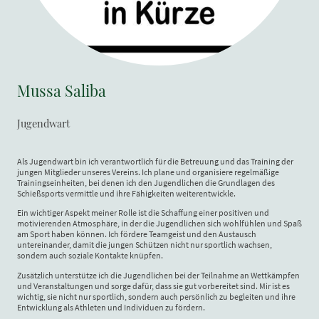
Mussa Saliba
Jugendwart
Als Jugendwart bin ich verantwortlich für die Betreuung und das Training der
jungen Mitglieder unseres Vereins. Ich plane und organisiere regelmäßige
Trainingseinheiten, bei denen ich den Jugendlichen die Grundlagen des
Schießsports vermittle und ihre Fähigkeiten weiterentwickle.
Ein wichtiger Aspekt meiner Rolle ist die Schaffung einer positiven und
motivierenden Atmosphäre, in der die Jugendlichen sich wohlfühlen und Spaß
am Sport haben können. Ich fördere Teamgeist und den Austausch
untereinander, damit die jungen Schützen nicht nur sportlich wachsen,
sondern auch soziale Kontakte knüpfen.
Zusätzlich unterstütze ich die Jugendlichen bei der Teilnahme an Wettkämpfen
und Veranstaltungen und sorge dafür, dass sie gut vorbereitet sind. Mir ist es
wichtig, sie nicht nur sportlich, sondern auch persönlich zu begleiten und ihre
Entwicklung als Athleten und Individuen zu fördern.