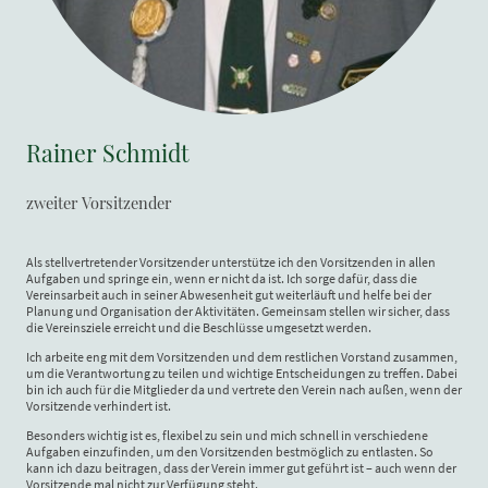
Rainer Schmidt
zweiter Vorsitzender
Als stellvertretender Vorsitzender unterstütze ich den Vorsitzenden in allen
Aufgaben und springe ein, wenn er nicht da ist. Ich sorge dafür, dass die
Vereinsarbeit auch in seiner Abwesenheit gut weiterläuft und helfe bei der
Planung und Organisation der Aktivitäten. Gemeinsam stellen wir sicher, dass
die Vereinsziele erreicht und die Beschlüsse umgesetzt werden.
Ich arbeite eng mit dem Vorsitzenden und dem restlichen Vorstand zusammen,
um die Verantwortung zu teilen und wichtige Entscheidungen zu treffen. Dabei
bin ich auch für die Mitglieder da und vertrete den Verein nach außen, wenn der
Vorsitzende verhindert ist.
Besonders wichtig ist es, flexibel zu sein und mich schnell in verschiedene
Aufgaben einzufinden, um den Vorsitzenden bestmöglich zu entlasten. So
kann ich dazu beitragen, dass der Verein immer gut geführt ist – auch wenn der
Vorsitzende mal nicht zur Verfügung steht.