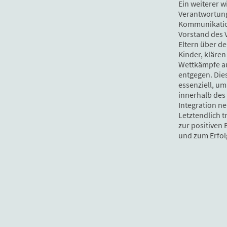
Ein weiterer w
Verantwortung
Kommunikatio
Vorstand des V
Eltern über de
Kinder, kläre
Wettkämpfe a
entgegen. Die
essenziell, u
innerhalb des 
Integration ne
Letztendlich 
zur positiven
und zum Erfolg