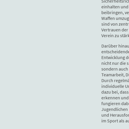
Sicherheitsric
einhalten und
beibringen, v
Waffen umzuge
sind von zent
Vertrauen der
Verein zu stär
Darüber hinau
entscheidende
Entwicklung de
nicht nur die 
sondern auch
Teamarbeit, Di
Durch regelm
individuelle U
dazu bei, dass
erkennen und 
fungieren dabe
Jugendlichen h
und Herausfor
im Sport als a