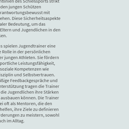
htlinien des Schießsports strikt
 den jungen Schützen
erantwortungsbewusst mit
hen. Diese Sicherheitsaspekte
raler Bedeutung, um das
 Eltern und Jugendlichen in den
ken.
s spielen Jugendtrainer eine
 Rolle in der persönlichen
r jungen Athleten. Sie fördern
sportliche Leistungsfähigkeit,
 soziale Kompetenzen wie
sziplin und Selbstvertrauen.
äßige Feedbackgespräche und
nterstützung tragen die Trainer
 die Jugendlichen ihre Stärken
ausbauen können. Die Trainer
i oft als Mentoren, die den
elfen, ihre Ziele zu definieren
derungen zu meistern, sowohl
uch im Alltag.